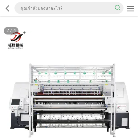
2
/
4