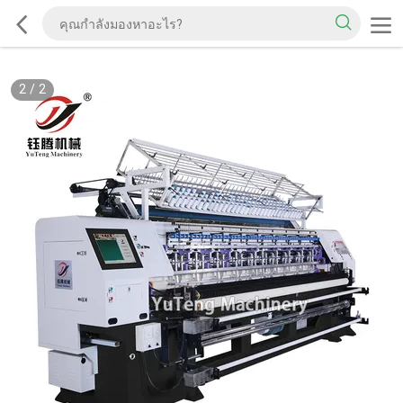
2
/
2