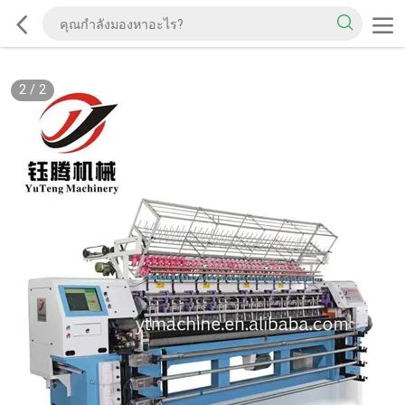
2
/
2