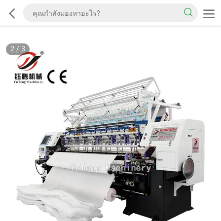
2
/
3