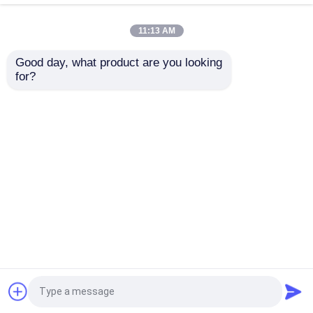
11:13 AM
เครื่องทําผ้าห่มอุตสาหกรรม
Good day, what product are you looking 
เครื่องตัดผ้าอ้อมหลาย
อัตโนมัติสําหรับเครื่อง
for?
เข็มแบบคอมพิวเตอร์ มี
นอนผ้าม่าน
เครื่องล็อคสไทช์ Quilting
หลายประเภทผ้า
เครื่องแปรงผ้าอ้อมแบบคอมพิวเตอร์
ส่งคำถาม
ส่งคำถาม
เครื่องบ๊อบบินวินเดอร์
บ้าน
เกี่ยวกับเรา
ติดต่อเรา
Desktop Site
แผนผังเว็บไซต์
Privacy Policy
เครื่องตัดแบบคอมพิวเตอร์
เครื่องม้วนผ้า
คุณภาพ
เครื่องตัดเชือกเชือกแบบคอมพิวเตอร์
โรงงานในประเทศจีน.Copyright © 2025 Dongguan
Yuteng Machinery Technology Co., Ltd.. All
เครื่องทำที่นอน
Rights Reserved.