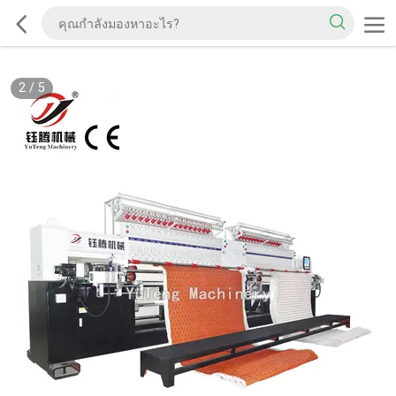
2
/
5