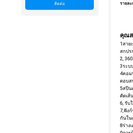
รายละเ
ติดต่อ
คุณส
1สายเ
สกปรก
2, 36
3ระบบ
4คอมพ
ตอบสน
5สปิน
ตัดเส้
6, รั
7,ฟัง
กันใน
8ร่าง
9การป