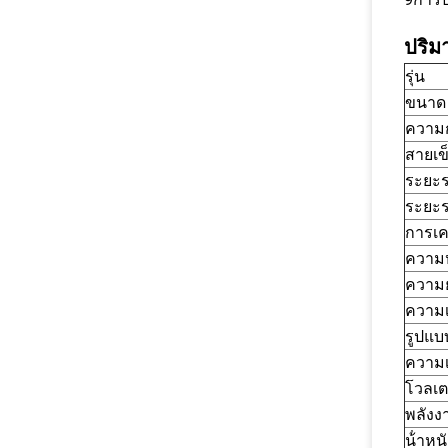
ปริม
รุ่น
ขนาด 
ความก
สายเข
ระยะร
ระยะร
การเคล
ความ
ความย
ความเ
รูปแบ
ความเ
โวลเตช
พลังง
น้ําห