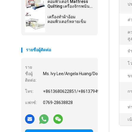
คอมพิวเตอร์ Mattress
ป
Quilting เครื่องจักรพนัน
Double Chain Stitch
Multi Needle
เครื่องทําผ้าอ้อม
ส่
คอมพิวเตอร์หลายเข็ม
คว
สู
รายชื่อผู้ติดต่อ
จำ
โว
ราย
ชื่อผู้
Ms. Ivy Lee/Angela Huang/Donghuan Hu/Vincy
ขน
ติดต่อ:
โทร:
+8613680622851/+8613794936882/+861597
กา
แฟกซ์:
0769-28638828
ท่
เน