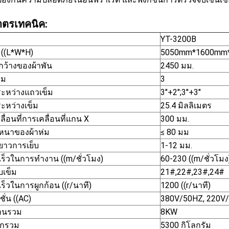
าตรเทคนิค:
YT-3200B
((L*W*H)
5050mm*1600mm
ว้างของผ้าพัน
2450 มม.
็ม
3
ะหว่างแถวเข็ม
3"+2";3"+3"
ะหว่างเข็ม
25.4 มิลลิเมตร
ื่อนที่การเคลื่อนที่แกน X
300 มม.
หนาของผ้าห่ม
≤ 80 มม
าวการเย็บ
1-12 มม.
ร็วในการทํางาน ((m/ชั่วโมง)
60-230 ((m/ชั่วโมง
บเข็ม
21#,22#,23#,24#
ร็วในการผูกก้อน ((r/นาที)
1200 ((r/นาที)
ั่น ((AC)
380V/50HZ, 220V
านรวม
8KW
นักรวม
5300 กิโลกรัม