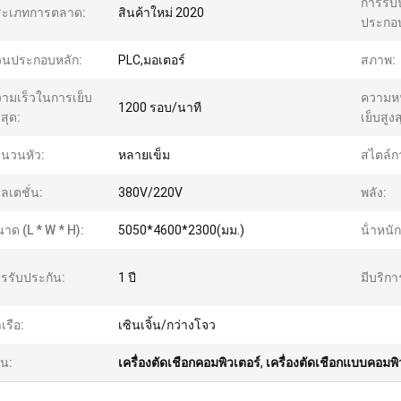
การรับ
ระเภทการตลาด:
สินค้าใหม่ 2020
ประกอบ
วนประกอบหลัก:
PLC,มอเตอร์
สภาพ:
ามเร็วในการเย็บ
ความห
1200 รอบ/นาที
งสุด:
เย็บสูงส
นวนหัว:
หลายเข็ม
สไตล์กา
ลเตชั่น:
380V/220V
พลัง:
 Pang
าด (L * W * H):
5050*4600*2300(มม.)
น้ําหนัก
5861828/+8618775545882
รรับประกัน:
1 ปี
มีบริก
าเรือ:
เซินเจิ้น/กว่างโจว
้น:
เครื่องตัดเชือกคอมพิวเตอร์
,
เครื่องตัดเชือกแบบคอมพิ