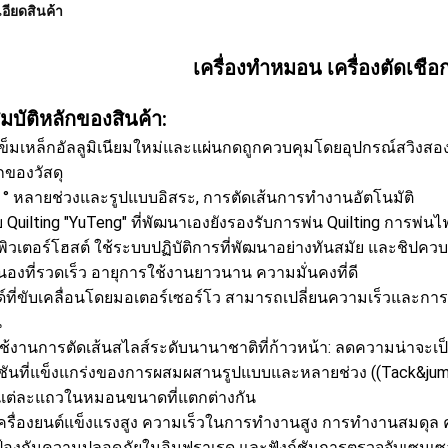
อียดสินค้า
เครื่องทําหมอน เครื่องตัดเชื
มบัติหลักของสินค้า:
ข็มเหล็กอัลลูมิเนียมใหม่และแผ่นกดถูกควบคุมโดยอุปกรณ์สวิงสอง
ของวัสดุ
0 ° หลายช่วงและรูปแบบอิสระ, การตัดเส้นการทํางานอัตโนมัติ
 Quilting "YuTeng" ที่พัฒนาเองยังรองรับการพ่น Quilting การพ่น
ิวเตอร์โฮสต์ ใช้ระบบปฏิบัติการที่พัฒนาอย่างทันสมัย และชิปคว
องที่รวดเร็ว อายุการใช้งานยาวนาน ความมั่นคงที่ดี
ด์ที่ขับเคลื่อนโดยมอเตอร์เซอร์โว สามารถเปลี่ยนความเร็วและการห
น
บใช้งานการตัดเส้นสไลส์ระดับนานาชาติที่ก้าวหน้า: ลดความน่าจะเ
ก์ชันที่แข็งแกร่งของการผสมผสานรูปแบบและหลายช่วง ((Tack&jump) 
แต่ละแถวในหมอนขนาดที่แตกต่างกัน
เครื่องยนต์แข็งแรงสูง ความเร็วในการทํางานสูง การทํางานสมดุ
้องกันความปลอดภัยในอินฟราเรด และฟังก์ชันการตรวจจับเซนเซอร