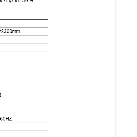
*2300mm
)
/60HZ