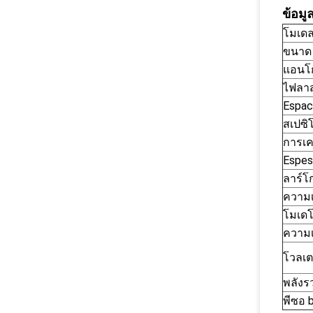
ข้อมู
โมเด
ขนาด 
แอนโก
ไฟลาส
Espaci
สเปซิ
การเค
Espes
ลาร์โ
ความเ
โมเดโ
ความเ
โวลเต
พลังร
พีซอ 