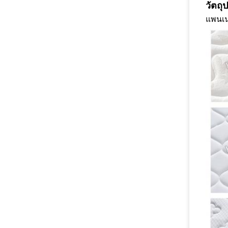
วัตถุ
แพนเน