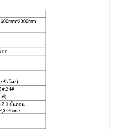
1600mm*2300mm
เมตร
/ชั่วโมง)
3#,24#
าที)
HZ 3 ขั้นตอน
Z,3-Phase