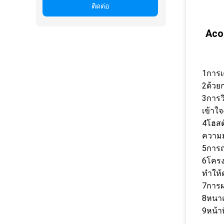
ติดต่อ
Aco
1การเ
2ด้วย
3การว
เข้าใจ
4โฮสต
ความมั
5การถ
6โครง
ทําให
7การผ
8หนาแ
9หน้า