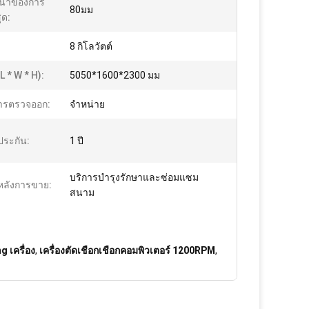
นาของการ
80มม
ุด:
8 กิโลวัตต์
 * W * H):
5050*1600*2300 มม
การตรวจออก:
จําหน่าย
ประกัน:
1 ปี
บริการบำรุงรักษาและซ่อมแซม
หลังการขาย:
สนาม
g เครื่อง
,
เครื่องตัดเชือกเชือกคอมพิวเตอร์ 1200RPM
,