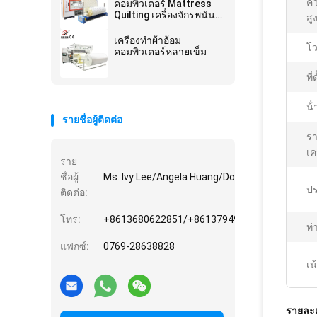
คว
คอมพิวเตอร์ Mattress
Quilting เครื่องจักรพนัน
สู
Double Chain Stitch
Multi Needle
เครื่องทําผ้าอ้อม
โว
คอมพิวเตอร์หลายเข็ม
ที่
น้
รายชื่อผู้ติดต่อ
ร
เค
ราย
ชื่อผู้
Ms. Ivy Lee/Angela Huang/Donghuan Hu/Vincy
ป
ติดต่อ:
โทร:
+8613680622851/+8613794936882/+861597
ท่
แฟกซ์:
0769-28638828
เน
รายละเ