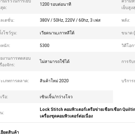
ามเร็วในการเย็บ
ความห
1200 รอบต่อนาที
งสุด:
เย็บสูงส
ลเตชั่น:
380V / 50Hz, 220V / 60hz, 3 เฟส
พลัง:
ตั้งโชว์รูม:
เวียดนาม,เกาหลีใต้
ขนาด (L
ําหนัก:
5300
วิดีโอ
ายงานการทดสอบ
ไม่สามารถใช้ได้
การรับ
รื่องจักร:
 Pang
ระเภทการตลาด:
สินค้าใหม่ 2020
บริการ
5861828/+8618775545882
าเรือ:
เซินเจิ้น/กว่างโจว
Lock Stitch คอมพิวเตอร์เครือข่ายเชือกเชือก Quiltin
้น:
เครื่องชุดคอมพิวเตอร์ต่อเนื่อง
อียดสินค้า