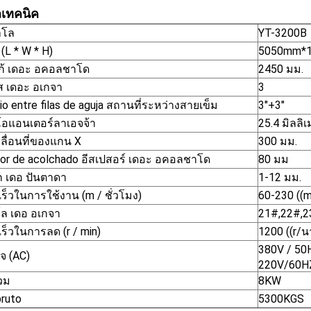
ลเทคนิค
ลโล
YT-3200B
(L * W * H)
5050mm*
้ เดอะ อคอลชาโด
2450 มม.
 เดอะ อเกจา
3
o entre filas de aguja สถานที่ระหว่างสายเข็ม
3"+3"
โอแอนเตอร์ลาเอจจ้า
25.4 มิลลิ
ลื่อนที่ของแกน X
300 มม.
or de acolchado อีสเปสอร์ เดอะ อคอลชาโด
80 มม
ก เดอ ปันตาดา
1-12 มม.
ร็วในการใช้งาน (m / ชั่วโมง)
60-230 ((m
ล เดอ อเกจา
21#,22#,2
ร็วในการลด (r / min)
1200 ((r/น
380V / 50
จ (AC)
220V/60H
วม
8KW
bruto
5300KGS