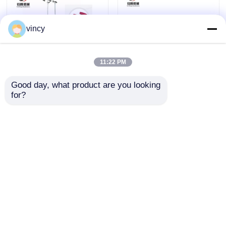
การแสดง VR
vincy
เกี่ยวกับเรา
11:22 PM
Good day, what product are you looking 
เครื่องพันด้ายเย็บผ้าอัตโนมัติ
เครื่องขีดผ้าอ้อมแบบ
ทัวร์โรงงาน
for?
สำหรับอุตสาหกรรม
คอมพิวเตอร์ที่ทันสมัย มี
หลายแบบ
ควบคุมคุณภาพ
ส่งคำถาม
ส่งคำถาม
ติดต่อเรา
บ้าน
เกี่ยวกับเรา
ติดต่อเรา
Desktop Site
ขอใบเสนอราคา
แผนผังเว็บไซต์
Privacy Policy
เครื่องตัดเชือกเชือกแบบคอมพิวเตอร์